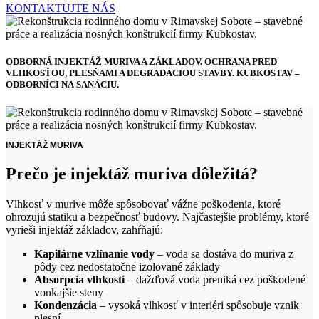
KONTAKTUJTE NÁS
ODBORNÁ INJEKTÁŽ MURIVA A ZÁKLADOV. OCHRANA PRED
VLHKOSŤOU,
PLESŇAMI A DEGRADÁCIOU STAVBY. KUBKOSTAV –
ODBORNÍCI NA
SANÁCIU.
INJEKTÁŽ MURIVA
Prečo je injektáž muriva dôležitá?
Vlhkosť v murive môže spôsobovať vážne poškodenia, ktoré
ohrozujú statiku a bezpečnosť budovy. Najčastejšie problémy, ktoré
vyrieši injektáž základov, zahŕňajú:
Kapilárne vzlínanie vody
– voda sa dostáva do muriva z
pôdy cez nedostatočne izolované základy
Absorpcia vlhkosti
– dažďová voda preniká cez poškodené
vonkajšie steny
Kondenzácia
– vysoká vlhkosť v interiéri spôsobuje vznik
plesní