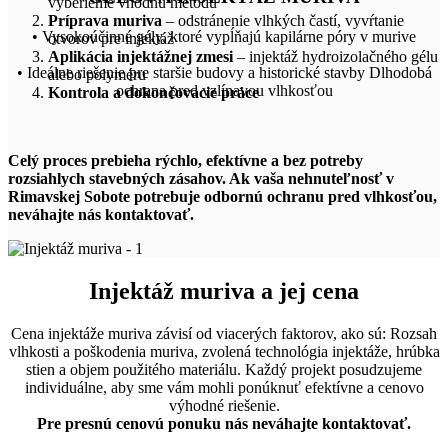
vyberieme vhodnú metódu
Príprava muriva
– odstránenie vlhkých častí, vyvŕtanie
• Vysokoúčinné gély, ktoré vypĺňajú kapilárne póry v murive
otvorov pre injektáž
Aplikácia injektážnej zmesi
– injektáž hydroizolačného gélu
• Ideálne riešenie pre staršie budovy a historické stavby Dlhodobá
alebo polyméru
ochrana pred vzlínavou vlhkosťou
Kontrola a dokončovacie práce
Celý proces prebieha rýchlo, efektívne a bez potreby
rozsiahlych stavebných zásahov. Ak vaša nehnuteľnosť v
Rimavskej Sobote potrebuje odbornú ochranu pred vlhkosťou,
neváhajte nás kontaktovať.
Injektáž muriva a jej cena
Cena injektáže muriva závisí od viacerých faktorov, ako sú: Rozsah
vlhkosti a poškodenia muriva, zvolená technológia injektáže, hrúbka
stien a objem použitého materiálu. Každý projekt posudzujeme
individuálne, aby sme vám mohli ponúknuť efektívne a cenovo
výhodné riešenie.
Pre presnú cenovú ponuku nás neváhajte kontaktovať.