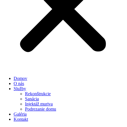
Domov
O nás
Služby
Rekonštrukcie
Sanácia
Injektáž muriva
Podrezanie domu
Galéria
Kontakt