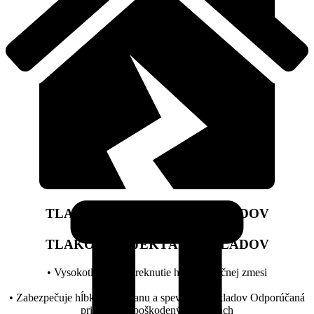
TLAKOVÁ INJEKTÁŽ ZÁKLADOV
TLAKOVÁ INJEKTÁŽ ZÁKLADOV
• Vysokotlakové vstreknutie hydroizolačnej zmesi
• Zabezpečuje hĺbkovú ochranu a spevnenie základov Odporúčaná
pri výrazne poškodených stavbách