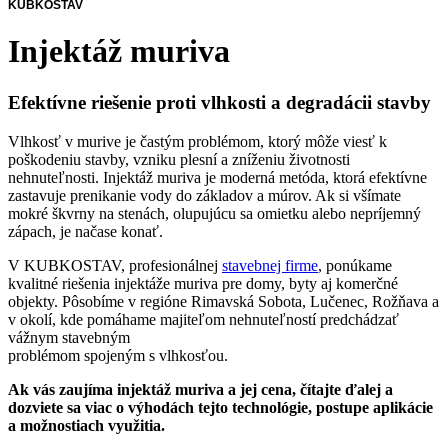
KUBKOSTAV
Injektáž muriva
Efektívne riešenie proti vlhkosti a degradácii stavby
Vlhkosť v murive je častým problémom, ktorý môže viesť k
poškodeniu stavby, vzniku plesní a zníženiu životnosti
nehnuteľnosti. Injektáž muriva je moderná metóda, ktorá efektívne
zastavuje prenikanie vody do základov a múrov. Ak si všímate
mokré škvrny na stenách, olupujúcu sa omietku alebo nepríjemný
zápach, je načase konať.
V KUBKOSTAV, profesionálnej
stavebnej firme
, ponúkame
kvalitné riešenia injektáže muriva pre domy, byty aj komerčné
objekty. Pôsobíme v regióne Rimavská Sobota, Lučenec, Rožňava a
v okolí, kde pomáhame majiteľom nehnuteľností predchádzať
vážnym stavebným
problémom spojeným s vlhkosťou.
Ak vás zaujíma injektáž muriva a jej cena, čítajte ďalej a
dozviete sa viac o výhodách tejto technológie, postupe aplikácie
a možnostiach využitia.