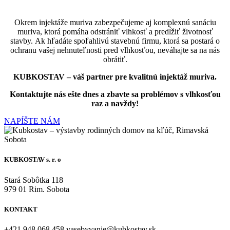
Okrem injektáže muriva zabezpečujeme aj komplexnú sanáciu
muriva, ktorá pomáha odstrániť vlhkosť a predĺžiť životnosť
stavby.
Ak hľadáte spoľahlivú stavebnú firmu, ktorá sa postará o
ochranu vašej nehnuteľnosti pred vlhkosťou, neváhajte sa na nás
obrátiť.
KUBKOSTAV – váš partner pre kvalitnú injektáž muriva.
Kontaktujte nás ešte dnes a zbavte sa problémov s vlhkosťou
raz a navždy!
NAPÍŠTE NÁM
KUBKOSTAV s. r. o
Stará Sobôtka 118
979 01 Rim. Sobota
KONTAKT
+421 948 068 458 vasebyvanie@kubkostav.sk