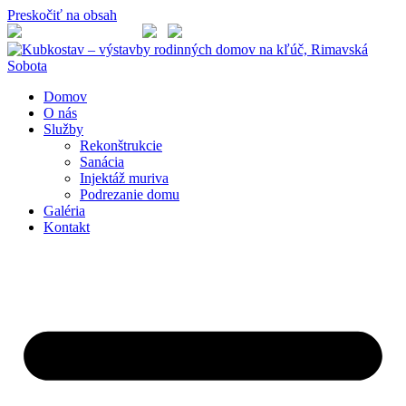
Preskočiť na obsah
+421 948 068 458
Domov
O nás
Služby
Rekonštrukcie
Sanácia
Injektáž muriva
Podrezanie domu
Galéria
Kontakt