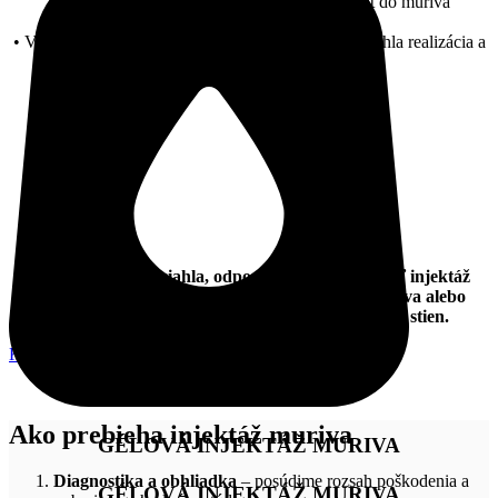
• Aplikácia špeciálnych hydroizolačných hmôt do muriva
• Vytvorenie nepriepustnej bariéry proti vlhkosti Rýchla realizácia a
dlhodobý účinok
Ak je vlhkosť rozsiahla, odporúčame kombinovať injektáž
muriva s ďalšími technikami, ako je
sanácia
muriva alebo
aplikácia strojových omietok
na finálnu úpravu stien.
KONTAKTUJTE NÁS
Ako prebieha injektáž muriva
GÉLOVÁ INJEKTÁŽ MURIVA
Diagnostika a obhliadka
– posúdime rozsah poškodenia a
GÉLOVÁ INJEKTÁŽ MURIVA