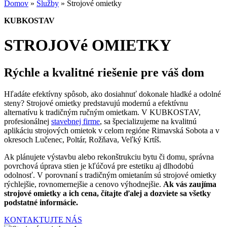
Domov
»
Služby
»
Strojové omietky
KUBKOSTAV
STROJOVé OMIETKY
Rýchle a kvalitné riešenie pre váš dom
Hľadáte efektívny spôsob, ako dosiahnuť dokonale hladké a odolné
steny? Strojové omietky predstavujú modernú a efektívnu
alternatívu k tradičným ručným omietkam. V KUBKOSTAV,
profesionálnej
stavebnej firme
, sa špecializujeme na kvalitnú
aplikáciu strojových omietok v celom regióne Rimavská Sobota a v
okresoch Lučenec, Poltár, Rožňava, Veľký Krtíš.
Ak plánujete výstavbu alebo rekonštrukciu bytu či domu, správna
povrchová úprava stien je kľúčová pre estetiku aj dlhodobú
odolnosť. V porovnaní s tradičným omietaním sú strojové omietky
rýchlejšie, rovnomernejšie a cenovo výhodnejšie.
Ak vás zaujíma
strojové omietky a ich cena, čítajte ďalej a dozviete sa všetky
podstatné informácie.
KONTAKTUJTE NÁS