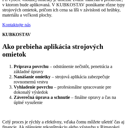
v ktorom bude aplikovaná. V KUBKOSTAV ponúkame rôzne typy
strojových omietok, pričom ich cena sa líši v závislosti od hrúbky,
materiálu a veľkosti plochy.
Kontaktujte nás
KUBKOSTAV
Ako prebieha aplikácia strojových
omietok
Príprava povrchu
– odstránenie nečistôt, penetrácia a
základné úpravy
Nanášanie omietky
– strojová aplikácia zabezpečuje
rovnomernú vrstvu
Vyhladenie povrchu
– profesionálne spracovanie pre
dokonalý výsledok
Záverečná úprava a schnutie
– finálne opravy a čas na
úplné vysušenie
Celý proces je rýchly a efektívny, vďaka čomu môžete ušetriť čas aj
financie. Ak plánujete rekonštrukciu alebo výstavbu v Rimavskej