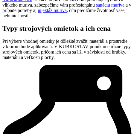
vlhkého muriva, zabezpečíme vám profesionálnu
sanáciu muriva
a v
prípade potreby aj
injektáž muriva
, čím predĺžime životnosť vašej
nehnuteľnosti.
Typy strojových omietok a ich cena
Pri výbere vhodnej omietky je dôležité zvážiť materiál a prostredie,
v ktorom bude aplikovaná. V KUBKOSTAV ponúkame rôzne typy
strojových omietok, pričom ich cena sa líši v závislosti od hrúbky,
materiálu a veľkosti plochy.