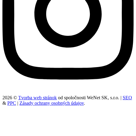
2026 ©
Tvorba web stránok
od spoločnosti WeNet SK, s.r.o. |
SEO
&
PPC
|
Zásady ochrany osobných údajov
.