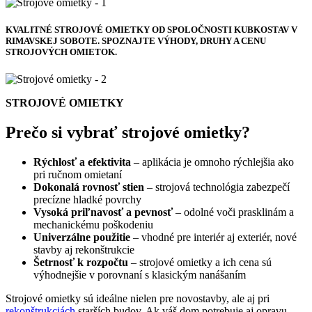
KVALITNÉ STROJOVÉ OMIETKY OD SPOLOČNOSTI KUBKOSTAV V
RIMAVSKEJ SOBOTE. SPOZNAJTE VÝHODY, DRUHY A CENU
STROJOVÝCH OMIETOK.
STROJOVÉ OMIETKY
Prečo si vybrať strojové omietky?
Rýchlosť a efektivita
– aplikácia je omnoho rýchlejšia ako
pri ručnom omietaní
Dokonalá rovnosť stien
– strojová technológia zabezpečí
precízne hladké povrchy
Vysoká priľnavosť a pevnosť
– odolné voči prasklinám a
mechanickému poškodeniu
Univerzálne použitie
– vhodné pre interiér aj exteriér, nové
stavby aj rekonštrukcie
Šetrnosť k rozpočtu
– strojové omietky a ich cena sú
výhodnejšie v porovnaní s klasickým nanášaním
Strojové omietky sú ideálne nielen pre novostavby, ale aj pri
rekonštrukciách
starších budov. Ak váš dom potrebuje aj opravu