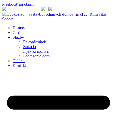
Preskočiť na obsah
+421 948 068 458
Domov
O nás
Služby
Rekonštrukcie
Sanácia
Injektáž muriva
Podrezanie domu
Galéria
Kontakt