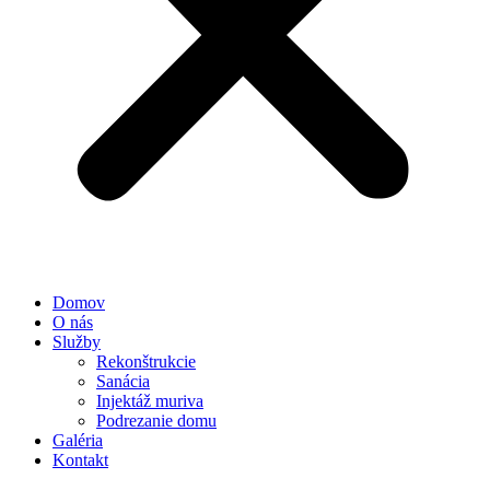
Domov
O nás
Služby
Rekonštrukcie
Sanácia
Injektáž muriva
Podrezanie domu
Galéria
Kontakt